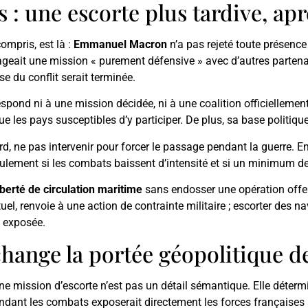
s : une escorte plus tardive, ap
compris, est là :
Emmanuel Macron
n’a pas rejeté toute présence
ageait une mission « purement défensive » avec d’autres partena
e du conflit serait terminée.
espond ni à une mission décidée, ni à une coalition officiellemen
e les pays susceptibles d’y participer. De plus, sa base politiqu
rd, ne pas intervenir pour forcer le passage pendant la guerre. E
ulement si les combats baissent d’intensité et si un minimum de
iberté de circulation maritime
sans endosser une opération offen
tuel, renvoie à une action de contrainte militaire ; escorter des 
s exposée.
hange la portée géopolitique de
ne mission d’escorte n’est pas un détail sémantique. Elle détermi
dant les combats exposerait directement les forces françaises à 