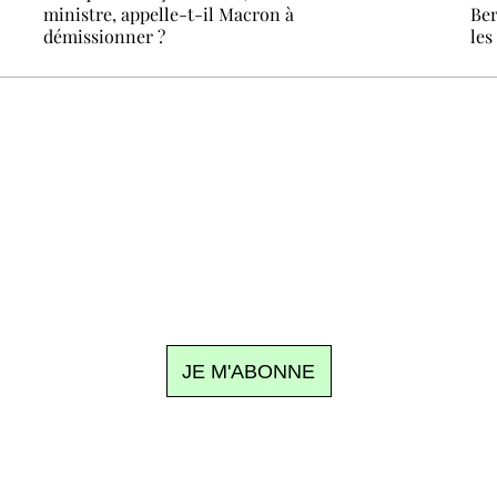
ministre, appelle-t-il Macron à
Ber
démissionner ?
les
Recevez Ecostylia chez vous
n sujet à la une, le meilleur de la quinzaine et les événements à
clic.
JE M'ABONNE