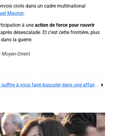
onvois civils dans un cadre multinational
el Macron
.
rticipation à une
action de force pour rouvrir
après désescalade. Et c’est cette frontière, plus
r dans la guerre.
au Moyen-Orient
À Dubaï, filmer des frappes peut suffire à vous faire basculer dans une affaire de sécurité