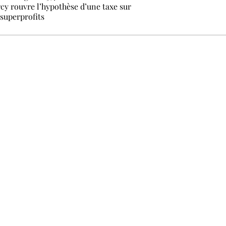
cy rouvre l’hypothèse d’une taxe sur
 superprofits
 ne pas manquer. Gratuit, sans pistage, désinscription en un