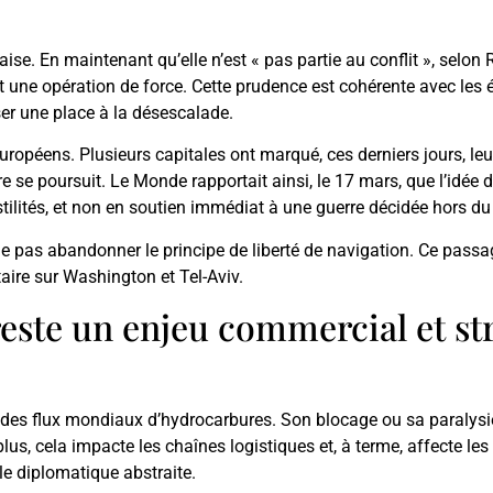
ise. En maintenant qu’elle n’est « pas partie au conflit », selon
nt une opération de force. Cette prudence est cohérente avec les é
ser une place à la désescalade.
ropéens. Plusieurs capitales ont marqué, ces derniers jours, leu
re se poursuit. Le Monde rapportait ainsi, le 17 mars, que l’idée 
tilités, et non en soutien immédiat à une guerre décidée hors d
: ne pas abandonner le principe de liberté de navigation. Ce passa
aire sur Washington et Tel-Aviv.
este un enjeu commercial et st
 des flux mondiaux d’hydrocarbures. Son blocage ou sa paralysie
plus, cela impacte les chaînes logistiques et, à terme, affecte le
le diplomatique abstraite.