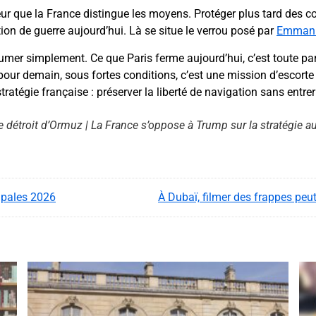
ur que la France distingue les moyens. Protéger plus tard des c
tion de guerre aujourd’hui. Là se situe le verrou posé par
Emmanu
sumer simplement. Ce que Paris ferme aujourd’hui, c’est toute pa
 pour demain, sous fortes conditions, c’est une mission d’escorte 
Contenu YouTube
stratégie française : préserver la liberté de navigation sans entre
Charger
e détroit d’Ormuz | La France s’oppose à Trump sur la stratégie 
En chargeant ce contenu, vous acceptez d’être suivi par
YouTube.
Cette image est hébergée par YouTube. Crédits : créateurs
du contenu / YouTube.
cipales 2026