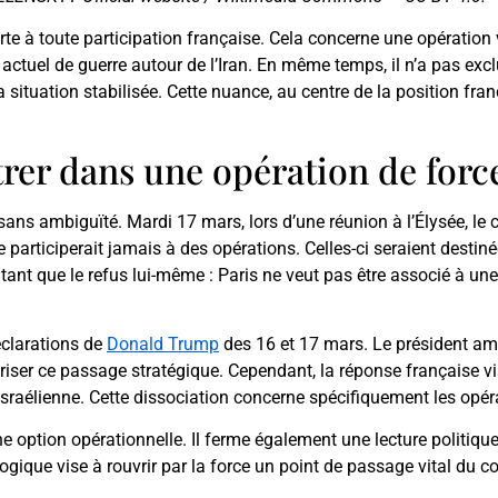
orte à toute participation française. Cela concerne une opération v
xte actuel de guerre autour de l’Iran. En même temps, il n’a pas ex
situation stabilisée. Cette nuance, au centre de la position franç
rer dans une opération de forc
sans ambiguïté. Mardi 17 mars, lors d’une réunion à l’Élysée, le ch
 participerait jamais à des opérations. Celles-ci seraient destinée
ant que le refus lui-même : Paris ne veut pas être associé à une
éclarations de
Donald Trump
des 16 et 17 mars. Le président am
uriser ce passage stratégique. Cependant, la réponse française vi
sraélienne. Cette dissociation concerne spécifiquement les opéra
e option opérationnelle. Il ferme également une lecture politiq
logique vise à rouvrir par la force un point de passage vital du