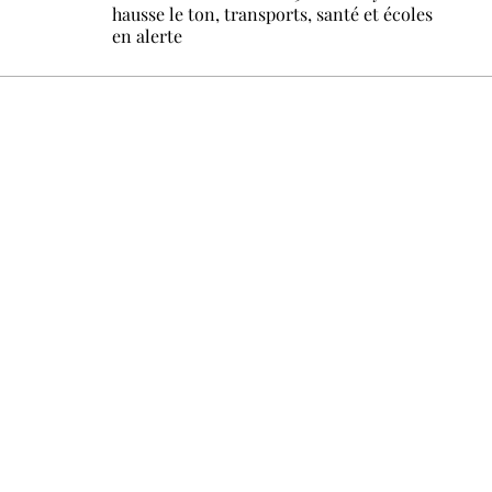
hausse le ton, transports, santé et écoles
en alerte
Un dimanche sur deux à 18 h 30, la rédaction vous écrit : u