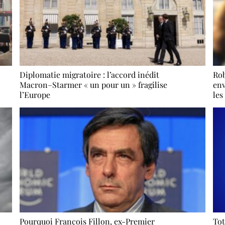
Diplomatie migratoire : l’accord inédit
Rob
Macron–Starmer « un pour un » fragilise
env
l’Europe
les
Pourquoi François Fillon, ex-Premier
Tot