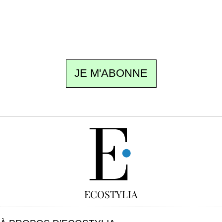
meilleur de la quinzaine et les événements à
ne pas manquer. Gratuit, sans pistage,
désinscription en un clic.
JE M'ABONNE
GRATUIT
ECOSTYLIA