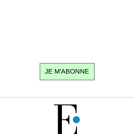
Un dimanche sur deux à 18 h 30, la
rédaction vous écrit : un sujet à la une, le
meilleur de la quinzaine et les événements à
ne pas manquer. Gratuit, sans pistage,
désinscription en un clic.
JE M'ABONNE
GRATUIT