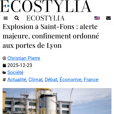
N
Explosion à Saint-Fons : alerte
majeure, confinement ordonné
aux portes de Lyon
Christian Pierre
2025-12-23
Société
Actualité
,
Climat
,
Débat
,
Économie
,
France