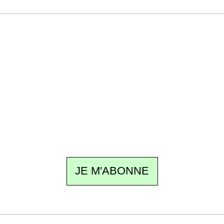
Recevez Ecostylia chez vous
Un dimanche sur deux à 18 h 30, la
rédaction vous écrit : un sujet à la une, le
meilleur de la quinzaine et les événements à
ne pas manquer. Gratuit, sans pistage,
désinscription en un clic.
JE M'ABONNE