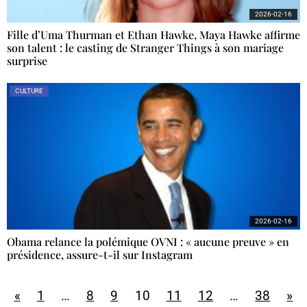
2026-02-16
Fille d’Uma Thurman et Ethan Hawke, Maya Hawke affirme
son talent : le casting de Stranger Things à son mariage
surprise
CULTURE
2026-02-16
Obama relance la polémique OVNI : « aucune preuve » en
présidence, assure-t-il sur Instagram
«
1
…
8
9
10
11
12
…
38
»