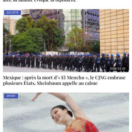
SOCIÉTÉ
2026-02-23
Mexique : après la mort d’« El Mencho », le CJNG embrase
plusieurs États, Sheinbaum appelle au calme
SPORT