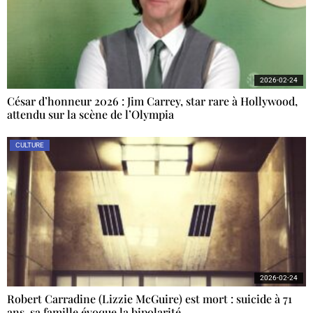
2026-02-24
César d’honneur 2026 : Jim Carrey, star rare à Hollywood,
attendu sur la scène de l’Olympia
CULTURE
2026-02-24
Robert Carradine (Lizzie McGuire) est mort : suicide à 71
ans, sa famille évoque la bipolarité