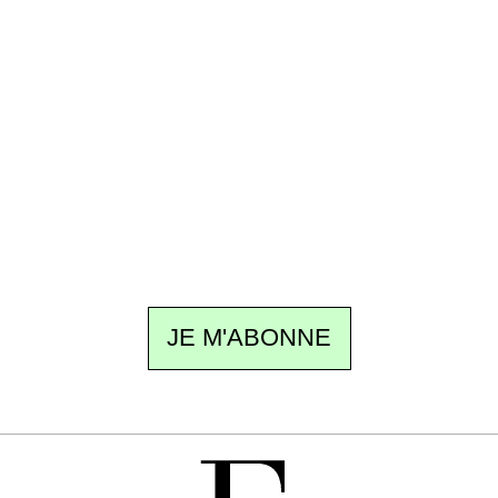
Recevez Ecostylia chez vous
Un dimanche sur deux à 18 h 30, la
rédaction vous écrit : un sujet à la une, le
meilleur de la quinzaine et les événements à
ne pas manquer. Gratuit, sans pistage,
désinscription en un clic.
JE M'ABONNE
GRATUIT