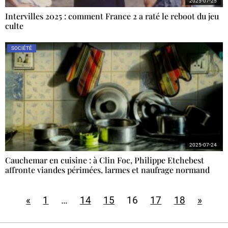
2025-07-25
Intervilles 2025 : comment France 2 a raté le reboot du jeu
culte
SOCIÉTÉ
2025-07-24
Cauchemar en cuisine : à Clin Foc, Philippe Etchebest
affronte viandes périmées, larmes et naufrage normand
«
1
…
14
15
16
17
18
»