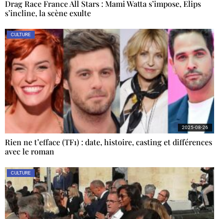
Drag Race France All Stars : Mami Watta s’impose, Elips
s’incline, la scène exulte
CULTURE
2025-08-26
Rien ne t’efface (TF1) : date, histoire, casting et différences
avec le roman
CULTURE