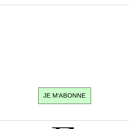
Recevez Ecostylia chez vous
Un dimanche sur deux à 18 h 30, la
rédaction vous écrit : un sujet à la une, le
meilleur de la quinzaine et les événements à
ne pas manquer. Gratuit, sans pistage,
désinscription en un clic.
JE M'ABONNE