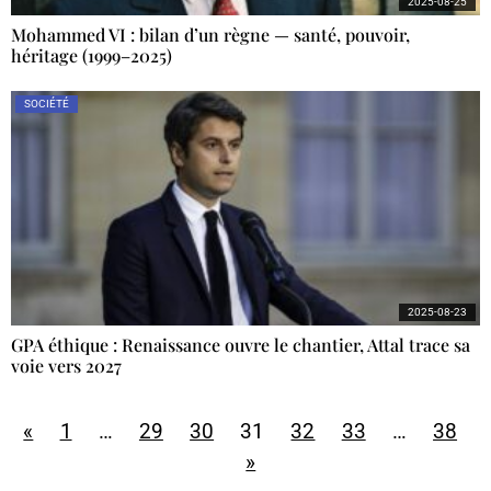
2025-08-25
Mohammed VI : bilan d’un règne — santé, pouvoir,
héritage (1999–2025)
SOCIÉTÉ
2025-08-23
GPA éthique : Renaissance ouvre le chantier, Attal trace sa
voie vers 2027
«
1
…
29
30
31
32
33
…
38
»