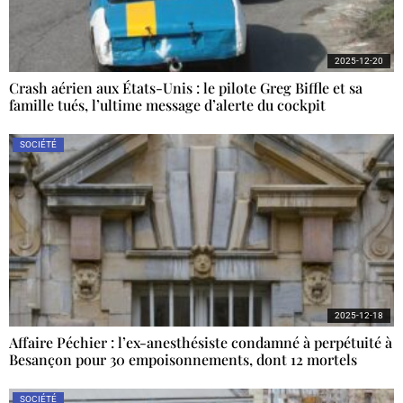
2025-12-20
Crash aérien aux États-Unis : le pilote Greg Biffle et sa
famille tués, l’ultime message d’alerte du cockpit
SOCIÉTÉ
2025-12-18
Affaire Péchier : l’ex-anesthésiste condamné à perpétuité à
Besançon pour 30 empoisonnements, dont 12 mortels
SOCIÉTÉ