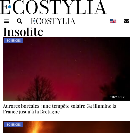
N
Insolite
SCIENCES
2026-01-20
Aurores boréales : une tempête solaire G4 illumine la
France jusqu’à la Bretagne
SCIENCES