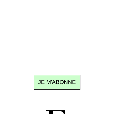
Recevez Ecostylia chez vous
Un dimanche sur deux à 18 h 30, la
rédaction vous écrit : un sujet à la une, le
meilleur de la quinzaine et les événements à
ne pas manquer. Gratuit, sans pistage,
désinscription en un clic.
JE M'ABONNE
GRATUIT