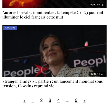
2025-12-03
Aurores boréales imminentes : la tempête G2–G3 pourrait
illuminer le ciel français cette nuit
CULTURE
2025-11-27
Stranger Things S5, partie 1 : un lancement mondial sous
tension, Hawkins reprend vie
«
1
2
3
4
…
6
»