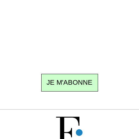
Recevez Ecostylia chez vous
Un dimanche sur deux à 18 h 30, la
rédaction vous écrit : un sujet à la une, le
meilleur de la quinzaine et les événements à
ne pas manquer. Gratuit, sans pistage,
désinscription en un clic.
JE M'ABONNE
GRATUIT