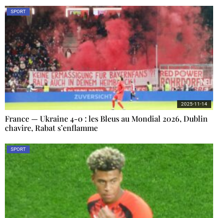
SPORT
2025-11-14
France — Ukraine 4-0 : les Bleus au Mondial 2026, Dublin
chavire, Rabat s’enflamme
SPORT