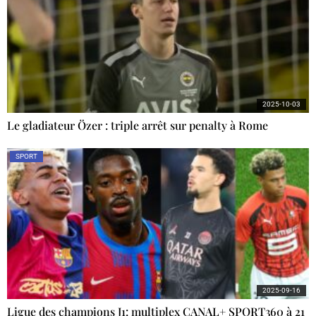
2025-10-03
Le gladiateur Özer : triple arrêt sur penalty à Rome
SPORT
2025-09-16
Ligue des champions J1: multiplex CANAL+ SPORT360 à 21