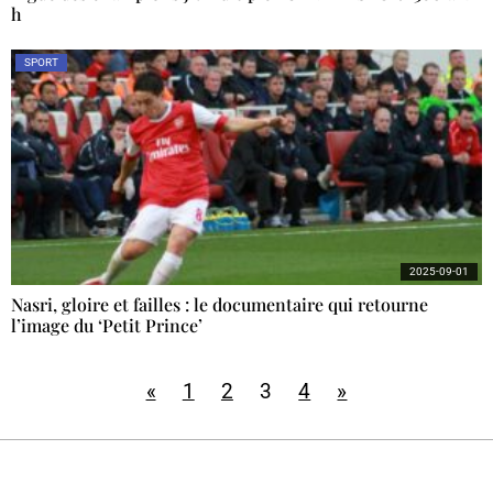
h
SPORT
2025-09-01
Nasri, gloire et failles : le documentaire qui retourne
l’image du ‘Petit Prince’
«
1
2
3
4
»