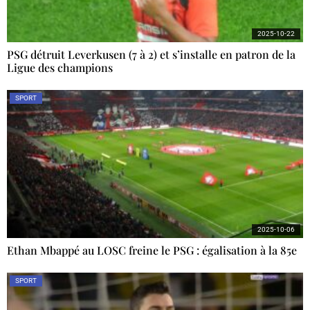
2025-10-22
PSG détruit Leverkusen (7 à 2) et s’installe en patron de la
Ligue des champions
SPORT
2025-10-06
Ethan Mbappé au LOSC freine le PSG : égalisation à la 85e
SPORT