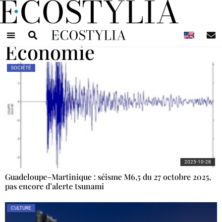
N
Économie
SOCIÉTÉ
2025-10-28
Guadeloupe–Martinique : séisme M6,5 du 27 octobre 2025,
pas encore d’alerte tsunami
CULTURE