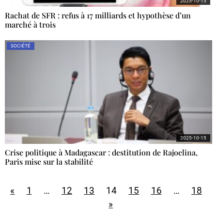
2025-10-15
Rachat de SFR : refus à 17 milliards et hypothèse d’un
marché à trois
SOCIÉTÉ
2025-10-15
Crise politique à Madagascar : destitution de Rajoelina,
Paris mise sur la stabilité
«
1
…
12
13
14
15
16
…
18
»