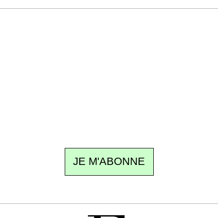
Recevez Ecostylia chez vous
Un dimanche sur deux à 18 h 30, la
rédaction vous écrit : un sujet à la une, le
meilleur de la quinzaine et les événements à
ne pas manquer. Gratuit, sans pistage,
désinscription en un clic.
JE M'ABONNE