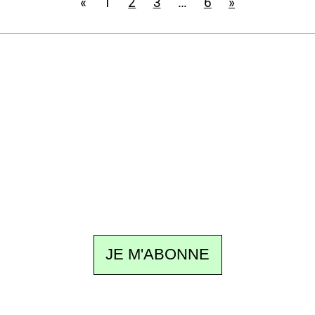
«
1
2
3
…
6
»
Recevez Ecostylia chez vous
Un dimanche sur deux à 18 h 30, la
rédaction vous écrit : un sujet à la une, le
meilleur de la quinzaine et les événements à
ne pas manquer. Gratuit, sans pistage,
désinscription en un clic.
JE M'ABONNE