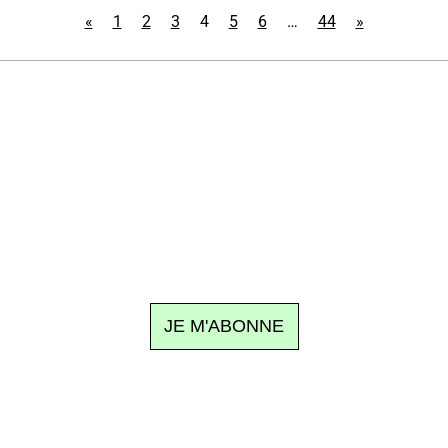
«
1
2
3
4
5
6
…
44
»
Recevez Ecostylia chez vous
n sujet à la une, le meilleur de la quinzaine et les événements à
clic.
JE M'ABONNE