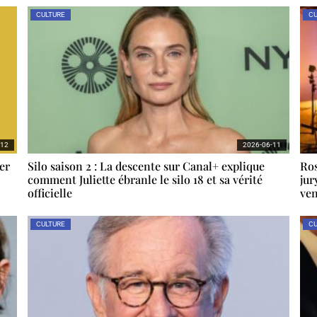
CULTURE
CU
-12
2026-06-11
er
Silo saison 2 : La descente sur Canal+ explique
Ros
comment Juliette ébranle le silo 18 et sa vérité
jur
officielle
ven
CULTURE
CU