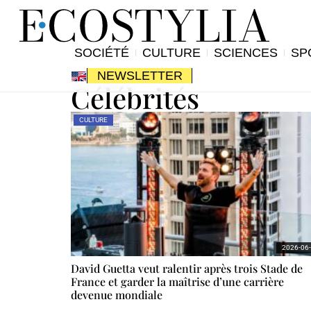
SOCIÉTÉ
CULTURE
SCIENCES
SP
NEWSLETTER
Célébrités
CULTURE
2026-06
David Guetta veut ralentir après trois Stade de
France et garder la maîtrise d’une carrière
devenue mondiale