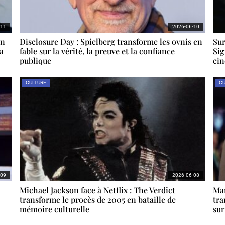
-11
2026-06-10
on
Disclosure Day : Spielberg transforme les ovnis en
Sur
a
fable sur la vérité, la preuve et la confiance
Sig
publique
ci
CULTURE
CU
-09
2026-06-08
Michael Jackson face à Netflix : The Verdict
Mar
transforme le procès de 2005 en bataille de
tra
mémoire culturelle
sur