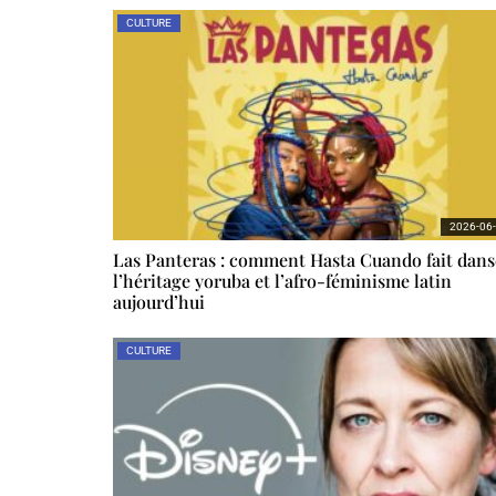
CULTURE
2026-06
Las Panteras : comment Hasta Cuando fait dans
l’héritage yoruba et l’afro-féminisme latin
aujourd’hui
CULTURE