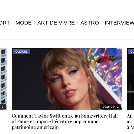
ORT
MODE
ART DE VIVRE
ASTRO
INTERVIE
CULTURE
CU
-16
2026-06-12
Comment Taylor Swift entre au Songwriters Hall
Au 
of Fame et impose l’écriture pop comme
arc
patrimoine américain
à 