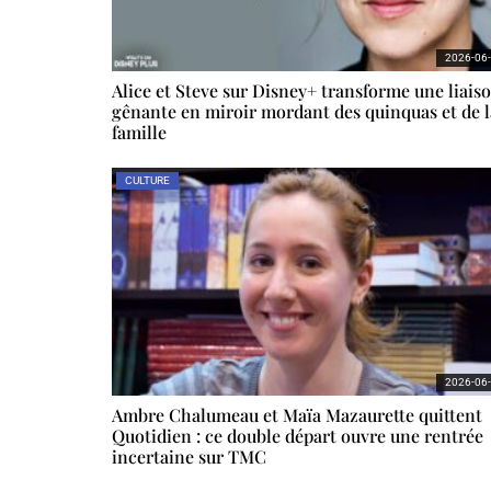
2026-06
Alice et Steve sur Disney+ transforme une liais
gênante en miroir mordant des quinquas et de l
famille
CULTURE
2026-06
Ambre Chalumeau et Maïa Mazaurette quittent
Quotidien : ce double départ ouvre une rentrée
incertaine sur TMC