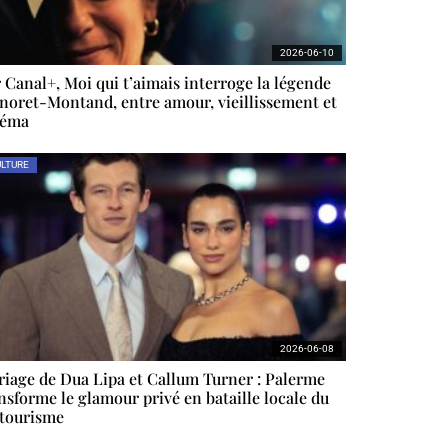
2026-06-10
 Canal+, Moi qui t’aimais interroge la légende
noret-Montand, entre amour, vieillissement et
néma
LTURE
2026-06-08
iage de Dua Lipa et Callum Turner : Palerme
nsforme le glamour privé en bataille locale du
tourisme