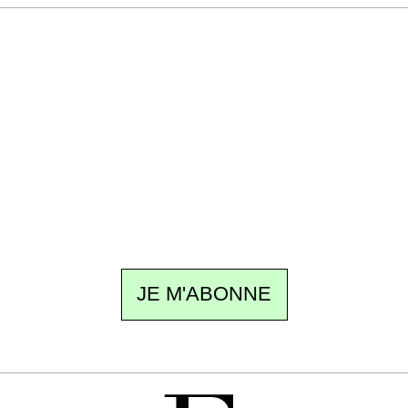
Recevez Ecostylia chez vous
Un dimanche sur deux à 18 h 30, la
rédaction vous écrit : un sujet à la une, le
meilleur de la quinzaine et les événements à
ne pas manquer. Gratuit, sans pistage,
désinscription en un clic.
JE M'ABONNE
GRATUIT