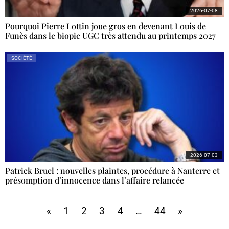
2026-07-08
Pourquoi Pierre Lottin joue gros en devenant Louis de
Funès dans le biopic UGC très attendu au printemps 2027
SOCIÉTÉ
2026-07-03
Patrick Bruel : nouvelles plaintes, procédure à Nanterre et
présomption d’innocence dans l’affaire relancée
«
1
2
3
4
…
44
»