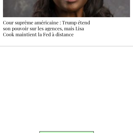
Cour suprême américaine : Trump étend
son pouvoir sur les agences, mais Lisa
Cook maintient la Fed à distance
Recevez Ecostylia chez vous
Un dimanche sur deux à 18 h 30, la
rédaction vous écrit : un sujet à la une, le
meilleur de la quinzaine et les événements à
ne pas manquer. Gratuit, sans pistage,
désinscription en un clic.