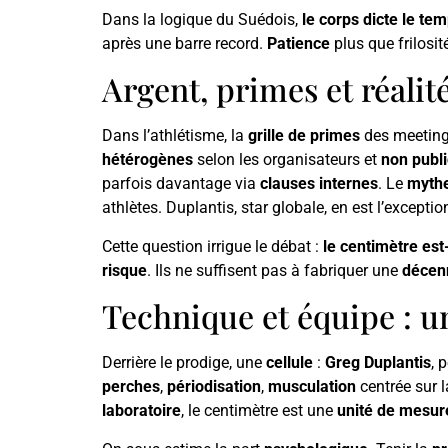
Dans la logique du Suédois,
le corps dicte le te
après une barre record.
Patience
plus que frilosit
Argent, primes et réalit
Dans l’athlétisme, la
grille de primes
des meetin
hétérogènes
selon les organisateurs et
non publ
parfois davantage via
clauses internes
. Le
mythe
athlètes. Duplantis, star globale, en est l’exceptio
Cette question irrigue le débat :
le centimètre est-
risque
. Ils ne suffisent pas à fabriquer une
décen
Technique et équipe : u
Derrière le prodige, une
cellule
:
Greg Duplantis
, 
perches
,
périodisation
,
musculation
centrée sur 
laboratoire
, le centimètre est une
unité de mesur