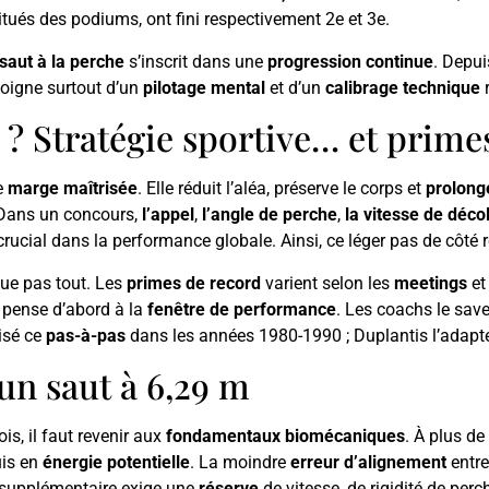
itués des podiums, ont fini respectivement 2e et 3e.
saut à la perche
s’inscrit dans une
progression continue
. Depui
moigne surtout d’un
pilotage mental
et d’un
calibrage technique
r
? Stratégie sportive… et prime
ne
marge maîtrisée
. Elle réduit l’aléa, préserve le corps et
prolong
 Dans un concours,
l’appel
,
l’angle de perche
,
la vitesse de déco
crucial dans la performance globale. Ainsi, ce léger pas de côté 
que pas tout. Les
primes de record
varient selon les
meetings
et
e pense d’abord à la
fenêtre de performance
. Les coachs le saven
isé ce
pas-à-pas
dans les années 1980-1990 ; Duplantis l’adapte
un saut à 6,29 m
s, il faut revenir aux
fondamentaux biomécaniques
. À plus de
uis en
énergie potentielle
. La moindre
erreur d’alignement
entre
supplémentaire exige une
réserve
de vitesse, de rigidité de perc