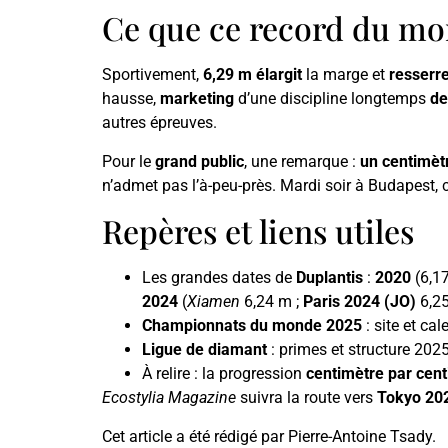
Ce que ce record du mo
Sportivement,
6,29 m
élargit
la marge et
resserr
hausse,
marketing
d’une discipline longtemps
de
autres épreuves.
Pour le
grand public
, une remarque :
un centimèt
n’admet pas l’à-peu-près. Mardi soir à Budapest, 
Repères et liens utiles
Les grandes dates de
Duplantis
:
2020
(6,17
2024
(
Xiamen
6,24 m ;
Paris 2024 (JO)
6,2
Championnats du monde 2025
: site et ca
Ligue de diamant
: primes et structure 2025
À relire : la progression
centimètre par cen
Ecostylia Magazine
suivra la route vers
Tokyo 20
Cet article a été rédigé par Pierre-Antoine Tsady.