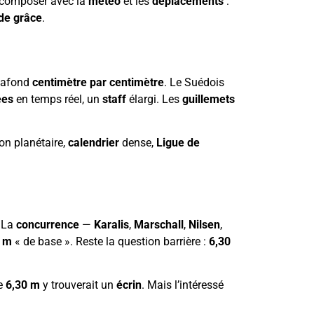
 composer avec la
météo
et les
déplacements
:
 de grâce
.
plafond
centimètre par centimètre
. Le Suédois
ées
en temps réel, un
staff
élargi. Les
guillemets
on planétaire,
calendrier
dense,
Ligue de
. La
concurrence
—
Karalis
,
Marschall
,
Nilsen
,
0 m
« de base ». Reste la question barrière :
6,30
e
6,30 m
y trouverait un
écrin
. Mais l’intéressé