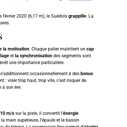
s février 2020 (6,17 m), le Suédois
grappille
. La
ares.
s
e la motivation
. Chaque palier maintient un
cap
llage
et
la synchronisation
des segments sont
revêt une importance particulière.
 s’additionnent occasionnellement à des
bonus
t : viser trop haut, trop vite, c’est risquer de
 à son ère.
10 m/s
sur la piste, il convertit l’
énergie
 la main supérieure, l’épaule et le bassin
he, de timing. La progression fine permet d’
ajuster