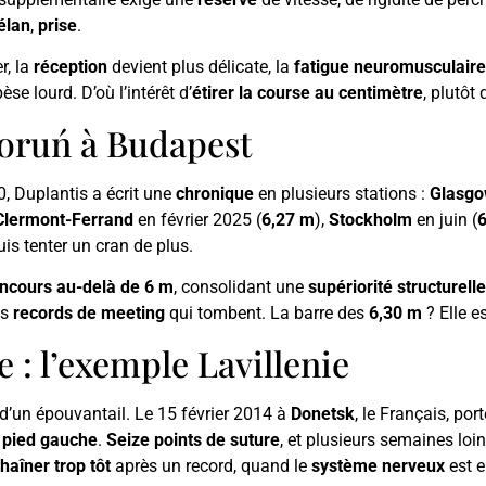
élan
,
prise
.
r, la
réception
devient plus délicate, la
fatigue neuromusculaire
se lourd. D’où l’intérêt d’
étirer la course au centimètre
, plutôt
Toruń à Budapest
0, Duplantis a écrit une
chronique
en plusieurs stations :
Glasg
Clermont-Ferrand
en février 2025 (
6,27 m
),
Stockholm
en juin (
uis tenter un cran de plus.
ncours au-delà de 6 m
, consolidant une
supériorité structurelle
es
records de meeting
qui tombent. La barre des
6,30 m
? Elle e
e : l’exemple Lavillenie
 d’un épouvantail. Le 15 février 2014 à
Donetsk
, le Français, por
e
pied gauche
.
Seize points de suture
, et plusieurs semaines lo
haîner trop tôt
après un record, quand le
système nerveux
est e