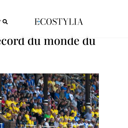
W
record du monde du