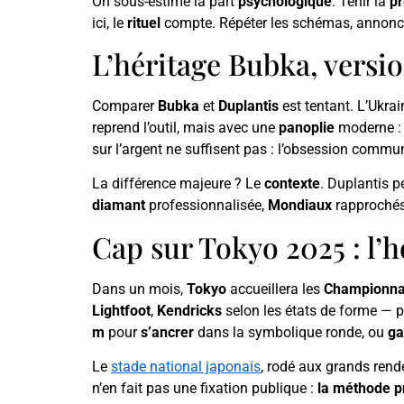
On sous-estime la part
psychologique
. Tenir la
pr
ici, le
rituel
compte. Répéter les schémas, annoncer
L’héritage Bubka, versi
Comparer
Bubka
et
Duplantis
est tentant. L’Ukra
reprend l’outil, mais avec une
panoplie
moderne 
sur l’argent ne suffisent pas : l’obsession commu
La différence majeure ? Le
contexte
. Duplantis 
diamant
professionnalisée,
Mondiaux
rapprochés
Cap sur Tokyo 2025 : l’
Dans un mois,
Tokyo
accueillera les
Championna
Lightfoot
,
Kendricks
selon les états de forme — 
m
pour
s’ancrer
dans la symbolique ronde, ou
ga
Le
stade national japonais
, rodé aux grands rend
n’en fait pas une fixation publique :
la méthode p