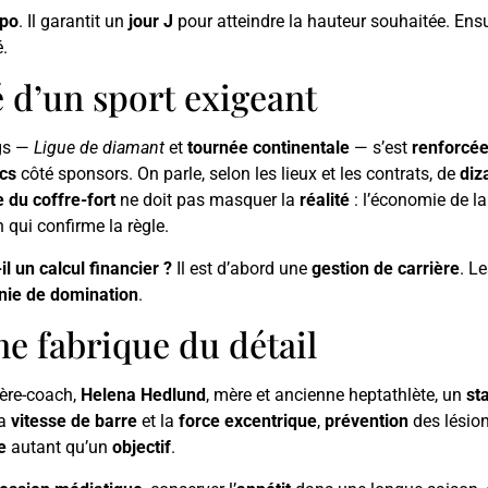
mpo
. Il garantit un
jour J
pour atteindre la hauteur souhaitée. Ensu
é.
é d’un sport exigeant
gs —
Ligue de diamant
et
tournée continentale
— s’est
renforcé
ics
côté sponsors. On parle, selon les lieux et les contrats, de
diz
 du coffre-fort
ne doit pas masquer la
réalité
: l’économie de l
n qui confirme la règle.
il un calcul financier ?
Il est d’abord une
gestion de carrière
. L
nie de domination
.
ne fabrique du détail
père-coach,
Helena Hedlund
, mère et ancienne heptathlète, un
st
la
vitesse de barre
et la
force excentrique
,
prévention
des lésio
e
autant qu’un
objectif
.