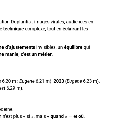
tion Duplantis : images virales, audiences en
ne
technique
complexe, tout en
éclairant
les
e d’ajustements
invisibles, un
équilibre
qui
ne manie, c’est un métier.
 6,20 m ;
Eugene
6,21 m),
2023
(
Eugene
6,23 m),
est
6,29 m).
oderne.
n n’est plus « si », mais
« quand »
— et
où
.