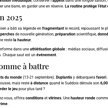
ession médiatique
, conserver l’
appétit
dans une longue saison,
 une barre, en garder une en réserve.
La routine protège l’état
on 2025
inien a bâti sa légende en
fragmentant
le record, repoussant le 
:
perches
de nouvelle génération,
préparation
scientifique,
donn
ne reste
la hauteur
.
performe dans une
athlétisation globale
: médias sociaux, diffusi
. Chaque saut est un
événement
.
homme à battre
ts du monde
(13-21 septembre).
Duplantis
y débarquera
favori
pousse, mais reste
à distance
quand le Suédois déroule son
6,0
rder le jeu
pour plus tard ?
ez-vous, offrira
conditions
et
vitrines
. Une
hauteur ronde
comm
rime
.