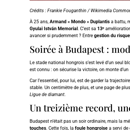
Crédits : Frankie Fouganthin / Wikimedia Commo
À 25 ans,
Armand « Mondo » Duplantis
a battu, 
Gyulai István Memorial
. C’est sa
13ᵉ
amélioratio
avancer si prudemment ? Entre
gestion du risque
Soirée à Budapest : mo
Le stade national hongrois s’est levé d’un seul blo
est connu : on sécurise la victoire, on monte d’un c
Car l’essentiel, pour lui, est de garder la trajectoir
stable. Un centimètre de plus, et une page de plu
Ligue de diamant
.
Un treizième record, une
Budapest n’était pas un soir ordinaire, mais la 
touches
. Cette fois, la
foule hongroise
a servi de