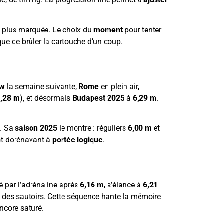
plus marquée. Le choix du
moment
pour tenter
 que de brûler la cartouche d’un coup.
ow
la semaine suivante,
Rome
en plein air,
6,28 m
), et désormais
Budapest 2025
à
6,29 m
.
. Sa
saison 2025
le montre : réguliers
6,00 m
et
st dorénavant à
portée logique
.
té par l’adrénaline après
6,16 m
, s’élance à
6,21
in des sautoirs. Cette séquence hante la mémoire
ncore saturé.