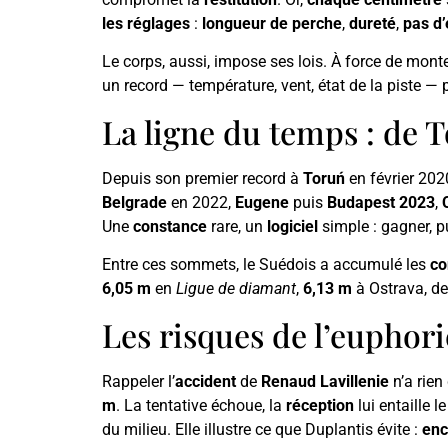
les réglages
:
longueur de perche
,
dureté
,
pas d’
Le corps, aussi, impose ses lois. À force de monte
un record — température, vent, état de la piste — pè
La ligne du temps : de 
Depuis son premier record à
Toruń
en février 202
Belgrade
en 2022,
Eugene
puis
Budapest 2023
,
Une
constance
rare, un
logiciel
simple : gagner, p
Entre ces sommets, le Suédois a accumulé les
co
6,05 m
en
Ligue de diamant
,
6,13 m
à Ostrava, d
Les risques de l’euphori
Rappeler l’
accident
de
Renaud Lavillenie
n’a rien
m
. La tentative échoue, la
réception
lui entaille l
du milieu. Elle illustre ce que Duplantis évite :
enc