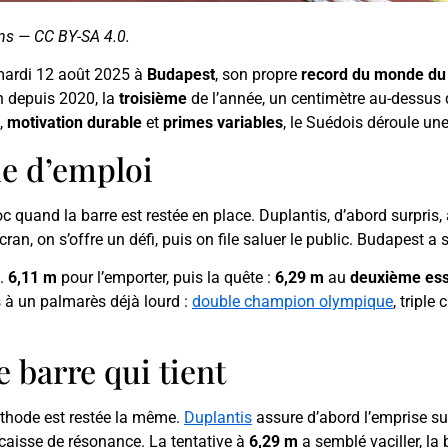
ns — CC BY-SA 4.0.
mardi 12 août 2025 à
Budapest
, son propre
record du monde du 
n depuis 2020, la
troisième
de l’année, un centimètre au-dessus
,
motivation durable
et
primes variables
, le Suédois déroule une
de d’emploi
c quand la barre est restée en place. Duplantis, d’abord surpris, a
ran, on s’offre un défi, puis on file saluer le public. Budapest a su
e.
6,11 m
pour l’emporter, puis la quête :
6,29 m
au
deuxième ess
s à un palmarès déjà lourd :
double champion olympique
, triple
 barre qui tient
méthode est restée la même.
Duplantis
assure d’abord l’emprise su
 caisse de résonance. La tentative à
6,29 m
a semblé vaciller, la 