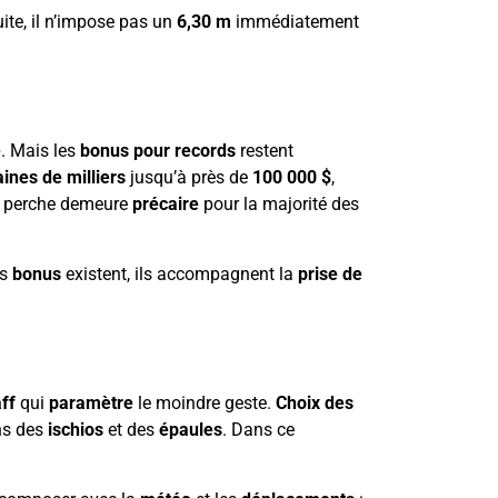
ite, il n’impose pas un
6,30 m
immédiatement
e
. Mais les
bonus pour records
restent
aines de milliers
jusqu’à près de
100 000 $
,
a perche demeure
précaire
pour la majorité des
es
bonus
existent, ils accompagnent la
prise de
aff
qui
paramètre
le moindre geste.
Choix des
ns des
ischios
et des
épaules
. Dans ce