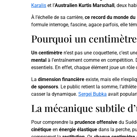
Karalis
et l’
Australien Kurtis Marschall
, deux hab
À l’échelle de sa carrière,
ce record du monde du 
formule interroge, fascine, agace parfois, elle té
Pourquoi un centimètre 
Un centimètre
n’est pas une coquetterie, c’est u
mental
à l’entraînement comme en compétition.
essentiels. En effet, chaque élément joue un rôle 
La
dimension financière
existe, mais elle n’expli
de sponsors
. Le public retient la somme, l’athlèt
casser la dynamique.
Sergeï Bubka
avait popular
La mécanique subtile d’
Pour comprendre la
prudence offensive
du Suédoi
cinétique
en
énergie élastique
dans la perche, p
compromet la
restitution
. Or,
chaque centimètre