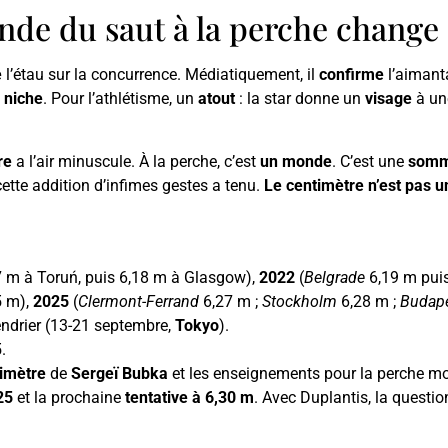
nde du saut à la perche change
e
l’étau sur la concurrence. Médiatiquement, il
confirme
l’aimanta
 niche
. Pour l’athlétisme, un
atout
: la star donne un
visage
à u
re
a l’air minuscule. À la perche, c’est
un monde
. C’est une
somm
cette addition d’infimes gestes a tenu.
Le centimètre n’est pas u
 m à Toruń, puis 6,18 m à Glasgow),
2022
(
Belgrade
6,19 m puis
5 m),
2025
(
Clermont-Ferrand
6,27 m ;
Stockholm
6,28 m ;
Budap
lendrier (13-21 septembre,
Tokyo
).
.
timètre
de
Sergeï Bubka
et les enseignements pour la perche m
25
et la prochaine
tentative à 6,30 m
. Avec Duplantis, la questio