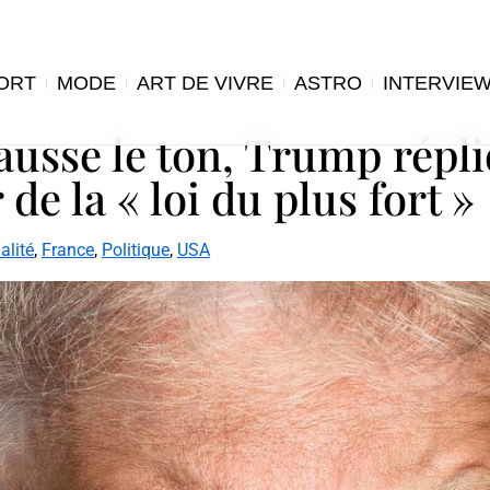
ORT
MODE
ART DE VIVRE
ASTRO
INTERVIE
usse le ton, Trump répl
de la « loi du plus fort »
alité
,
France
,
Politique
,
USA