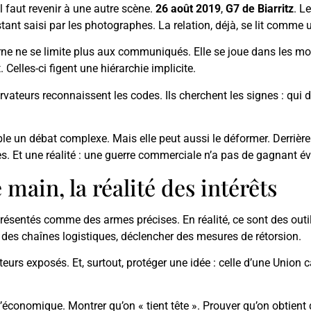
 faut revenir à une autre scène.
26 août 2019
,
G7 de Biarritz
. L
ant saisi par les photographes. La relation, déjà, se lit comme u
erne ne se limite plus aux communiqués. Elle se joue dans les mo
Celles-ci figent une hiérarchie implicite.
ervateurs reconnaissent les codes. Ils cherchent les signes : qui
sible un débat complexe. Mais elle peut aussi le déformer. Derrière
ires. Et une réalité : une guerre commerciale n’a pas de gagnant év
main, la réalité des intérêts
présentés comme des armes précises. En réalité, ce sont des outil
r des chaînes logistiques, déclencher des mesures de rétorsion.
cteurs exposés. Et, surtout, protéger une idée : celle d’une Unio
qu’économique. Montrer qu’on « tient tête ». Prouver qu’on obtien