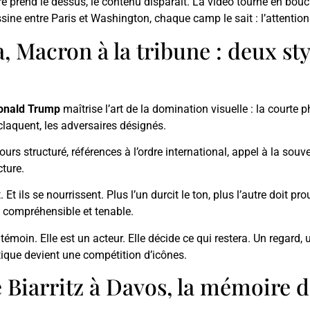
ire prend le dessus, le contenu disparaît. La vidéo tourne en bouc
sine entre Paris et Washington, chaque camp le sait : l’attentio
 Macron à la tribune : deux st
onald Trump
maîtrise l’art de la domination visuelle : la courte 
 claquent, les adversaires désignés.
cours structuré, références à l’ordre international, appel à la sou
cture.
Et ils se nourrissent. Plus l’un durcit le ton, plus l’autre doit pro
is compréhensible et tenable.
émoin. Elle est un acteur. Elle décide ce qui restera. Un regard, 
tique devient une compétition d’icônes.
e Biarritz à Davos, la mémoire 