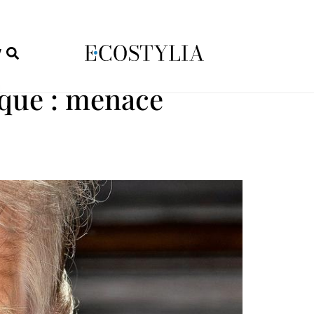
W
ique : menace