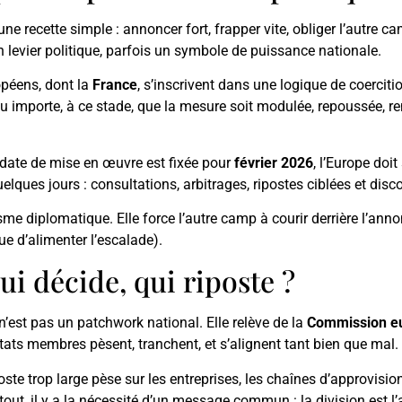
ne recette simple : annoncer fort, frapper vite, obliger l’autre 
 levier politique, parfois un symbole de puissance nationale.
péens, dont la
France
, s’inscrivent dans une logique de coerciti
u importe, à ce stade, que la mesure soit modulée, repoussée, re
e date de mise en œuvre est fixée pour
février 2026
, l’Europe doi
uelques jours : consultations, arbitrages, ripostes ciblées et di
me diplomatique. Elle force l’autre camp à courir derrière l’annon
que d’alimenter l’escalade).
ui décide, qui riposte ?
 n’est pas un patchwork national. Elle relève de la
Commission e
ats membres pèsent, tranchent, et s’alignent tant bien que mal.
oste trop large pèse sur les entreprises, les chaînes d’approvisi
de tout, il y a la nécessité d’un message commun : la division est 