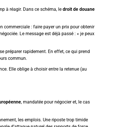
camp à réagir. Dans ce schéma, le
droit de douane
on commerciale : faire payer un prix pour obtenir
négociée. Le message est déjà passé : « je peux
t se préparer rapidement. En effet, ce qui prend
scours commun.
ce. Elle oblige à choisir entre la retenue (au
uropéenne
, mandatée pour négocier et, le cas
onnement, les emplois. Une riposte trop timide
l’angle d’attaque naturel des rapports de force.