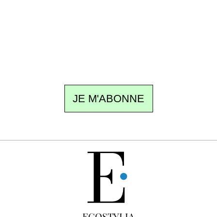
Un dimanche sur deux à 18 h 30, la
rédaction vous écrit : un sujet à la une, le
meilleur de la quinzaine et les événements à
ne pas manquer. Gratuit, sans pistage,
désinscription en un clic.
JE M'ABONNE
GRATUIT
ECOSTYLIA