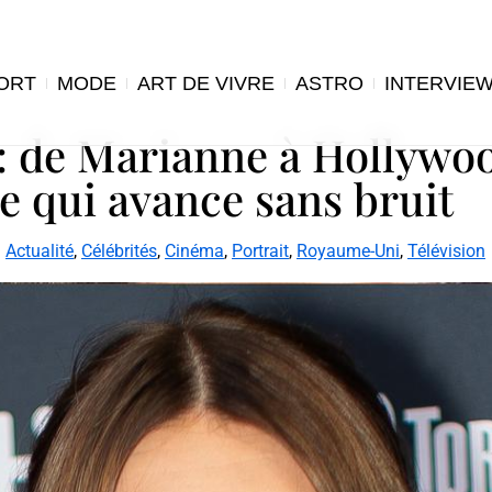
ORT
MODE
ART DE VIVRE
ASTRO
INTERVIE
: de Marianne à Hollywoo
te qui avance sans bruit
Actualité
,
Célébrités
,
Cinéma
,
Portrait
,
Royaume-Uni
,
Télévision