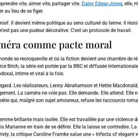
prendre vite, aimer vite, partager vite.
Daisy Edgar-Jones
, elle,
r au lieu de se figer.
nsif. Il devient même politique au sens culturel du terme. Il rési
, n’est pas une pudeur décorative. C’est un protocole de travail.
caméra comme pacte moral
onde se recroqueville et où la fiction devient une chambre de 
e Birch, la série est portée par la BBC et diffusée international
l, intime et viral à la fois.
 regard. Les réalisateurs, Lenny Abrahamson et Hettie Macdonald
ment. La caméra ne vole pas. Elle demande. Elle attend. Elle ne
 série qui, malgré son sujet amoureux, refuse les raccourcis roman
mme brillante mais isolée. Elle est travaillée par une violence
s Marianne en train de se définir. Elle la laisse se contredire. La
riety
, la critique Caroline Framke salue une « trifecta of elegant w