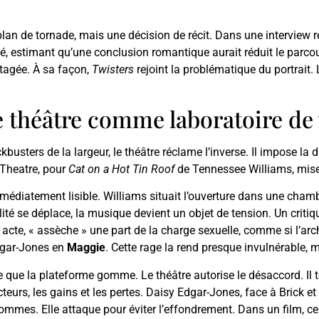
n plan de tornade, mais une décision de récit. Dans une interview
né, estimant qu’une conclusion romantique aurait réduit le parcour
artagée. À sa façon,
Twisters
rejoint la problématique du portrait. 
e théâtre comme laboratoire de 
kbusters de la largeur, le théâtre réclame l’inverse. Il impose la d
 Theatre, pour
Cat on a Hot Tin Roof
de Tennessee Williams, mise
édiatement lisible. Williams situait l’ouverture dans une chambr
ualité se déplace, la musique devient un objet de tension. Un criti
 acte, « assèche » une part de la charge sexuelle, comme si l’arch
Edgar-Jones en
Maggie
. Cette rage la rend presque invulnérable, 
 ce que la plateforme gomme. Le théâtre autorise le désaccord. Il 
d’acteurs, les gains et les pertes. Daisy Edgar-Jones, face à Bric
hommes. Elle attaque pour éviter l’effondrement. Dans un film, ce