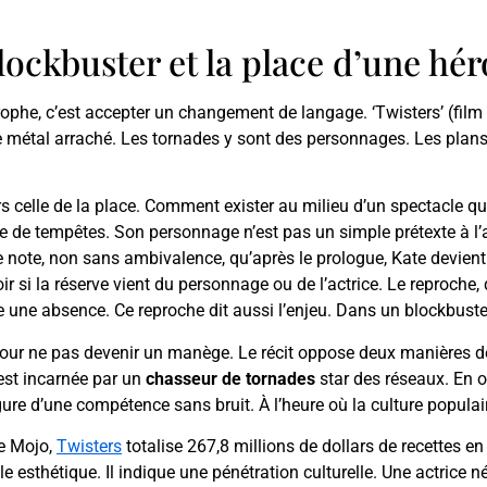
lockbuster et la place d’une hé
ophe, c’est accepter un changement de langage. ‘Twisters’ (film 
 métal arraché. Les tornades y sont des personnages. Les plans s
 celle de la place. Comment exister au milieu d’un spectacle qui,
de tempêtes. Son personnage n’est pas un simple prétexte à l’act
ue note, non sans ambivalence, qu’après le prologue, Kate devient
r si la réserve vient du personnage ou de l’actrice. Le reproche, 
e une absence. Ce reproche dit aussi l’enjeu. Dans un blockbuste
pour ne pas devenir un manège. Le récit oppose deux manières de 
est incarnée par un
chasseur de tornades
star des réseaux. En out
igure d’une compétence sans bruit. À l’heure où la culture populair
ce Mojo,
Twisters
totalise 267,8 millions de dollars de recettes e
le esthétique. Il indique une pénétration culturelle. Une actrice 