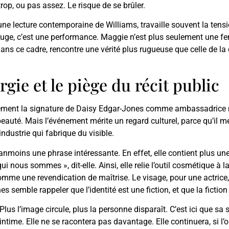
trop, ou pas assez. Le risque de se brûler.
ne lecture contemporaine de Williams, travaille souvent la tensio
fuge, c’est une performance. Maggie n’est plus seulement une fem
ans ce cadre, rencontre une vérité plus rugueuse que celle de la 
rgie et le piège du récit public
lement la signature de Daisy Edgar-Jones comme ambassadrice mon
beauté. Mais l’événement mérite un regard culturel, parce qu’il m
industrie qui fabrique du visible.
moins une phrase intéressante. En effet, elle contient plus une i
i nous sommes », dit-elle. Ainsi, elle relie l’outil cosmétique à l
e une revendication de maîtrise. Le visage, pour une actrice,
 semble rappeler que l’identité est une fiction, et que la fiction 
lus l’image circule, plus la personne disparaît. C’est ici que sa 
me. Elle ne se racontera pas davantage. Elle continuera, si l’on s