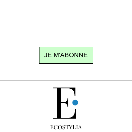
rédaction vous écrit : un sujet à la une, le
meilleur de la quinzaine et les événements à
ne pas manquer. Gratuit, sans pistage,
désinscription en un clic.
JE M'ABONNE
GRATUIT
ECOSTYLIA