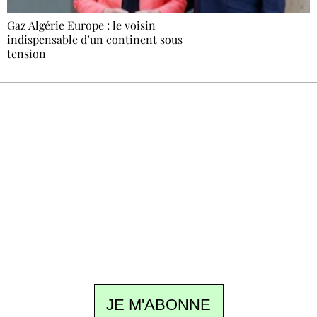
Gaz Algérie Europe : le voisin
indispensable d’un continent sous
tension
Recevez Ecostylia chez vous
Un dimanche sur deux à 18 h 30, la
rédaction vous écrit : un sujet à la une, le
meilleur de la quinzaine et les événements à
ne pas manquer. Gratuit, sans pistage,
désinscription en un clic.
JE M'ABONNE