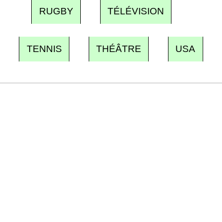
RUGBY
TÉLÉVISION
TENNIS
THÉÂTRE
USA
Recevez Ecostylia chez vous
Un dimanche sur deux à 18 h 30, la
rédaction vous écrit : un sujet à la une, le
meilleur de la quinzaine et les événements à
ne pas manquer. Gratuit, sans pistage,
désinscription en un clic.