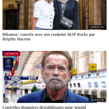
2024-01-25
Rihanna : conviée avec son conjoint A$AP Rocky par
Brigitte Macron
ACTUALITÉ
2024-01-18
Contrôles douaniers déstabilisants pour Arnold