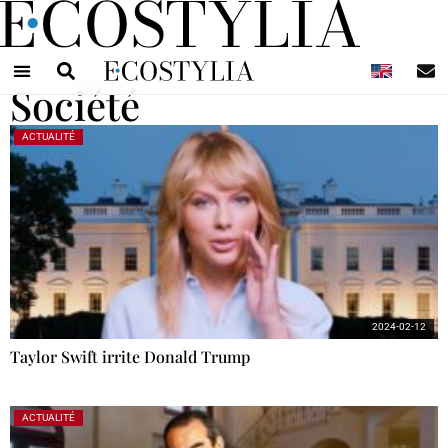
N
Société
ACTUALITÉ
2024-02-12
Taylor Swift irrite Donald Trump
ACTUALITÉ