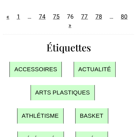
«
1
…
74
75
76
77
78
…
80
»
Étiquettes
ACCESSOIRES
ACTUALITÉ
ARTS PLASTIQUES
ATHLÉTISME
BASKET