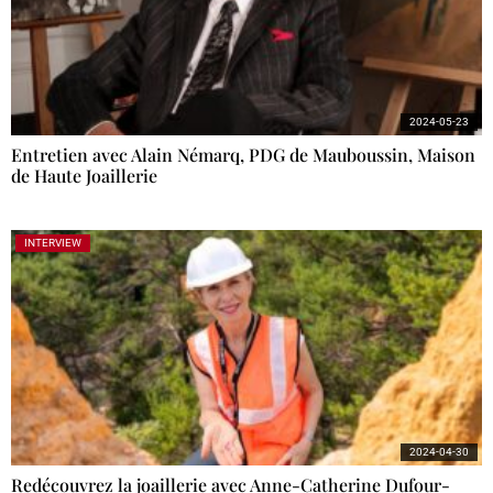
2024-05-23
Entretien avec Alain Némarq, PDG de Mauboussin, Maison
de Haute Joaillerie
INTERVIEW
2024-04-30
Redécouvrez la joaillerie avec Anne-Catherine Dufour-