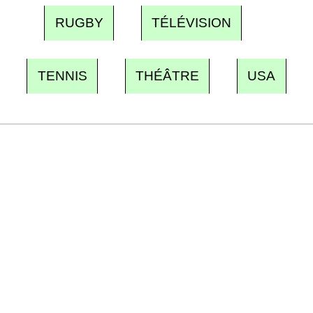
RUGBY
TÉLÉVISION
TENNIS
THÉÂTRE
USA
Recevez Ecostylia chez vous
Un dimanche sur deux à 18 h 30, la
rédaction vous écrit : un sujet à la une, le
meilleur de la quinzaine et les événements à
ne pas manquer. Gratuit, sans pistage,
désinscription en un clic.