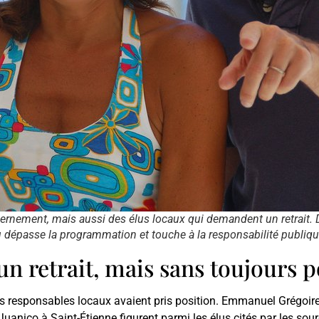
rnement, mais aussi des élus locaux qui demandent un retrait. De 
eu dépasse la programmation et touche à la responsabilité publiqu
 retrait, mais sans toujours 
urs responsables locaux avaient pris position. Emmanuel Grégoire
uanico à Saint-Étienne figurent parmi les élus cités par les sou