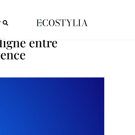
W
ligne entre
cence