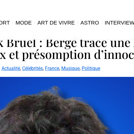
ORT
MODE
ART DE VIVRE
ASTRO
INTERVIE
 Bruel : Bergé trace une 
aux et présomption d’inno
Actualité
,
Célébrités
,
France
,
Musique
,
Politique