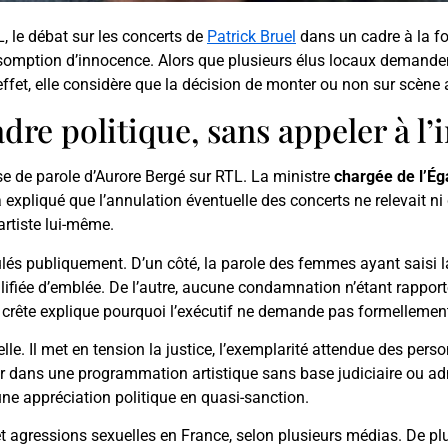
, le débat sur les concerts de
Patrick Bruel
dans un cadre à la foi
ésomption d’innocence. Alors que plusieurs élus locaux demande
 effet, elle considère que la décision de monter ou non sur scène
re politique, sans appeler à l’
se de parole d’Aurore Bergé sur RTL. La ministre
chargée de l’Éga
 expliqué que l’annulation éventuelle des concerts ne relevait ni 
’artiste lui-même.
culés publiquement. D’un côté, la parole des femmes ayant saisi l
ualifiée d’emblée. De l’autre, aucune condamnation n’étant rappor
 crête explique pourquoi l’exécutif ne demande pas formellement l
elle. Il met en tension la justice, l’exemplarité attendue des per
ir dans une programmation artistique sans base judiciaire ou adm
une appréciation politique en quasi-sanction.
et agressions sexuelles en France, selon plusieurs médias. De pl