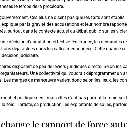
nthèses le temps de la procédure.
ouvernement. Ces élus ne disent pas que les faits sont établis. Il
s’explique par la gravité des accusations et leur nombre rapporté
és, surtout dans le contexte actuel du débat public sur les viole
d’une décision d’annulation effective. En France, les demandes re
dictions déjà actées dans les salles mentionnées. Cette nuance es
 décision judiciaire.
aires disposent de peu de leviers juridiques directs. Selon les ca
t organisateurs. Une collectivité qui voudrait déprogrammer un a
s. Les marges de manœuvre varient donc selon les lieux, les con
ement et politiquement, mais elles n’ont pas partout la main sur
 fois : l’artiste, sa production, les exploitants de salles, parfois 
change le rapport de force aut