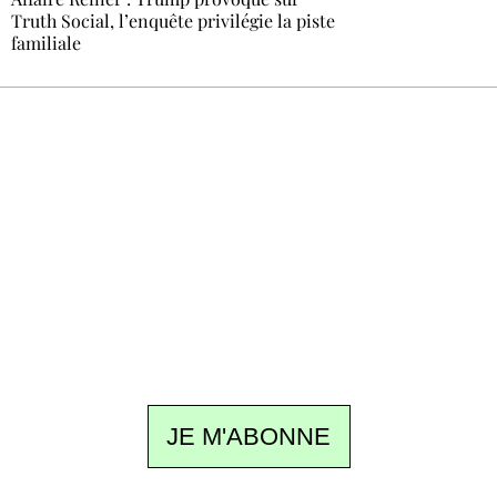
Truth Social, l’enquête privilégie la piste
familiale
Recevez Ecostylia chez vous
Un dimanche sur deux à 18 h 30, la
rédaction vous écrit : un sujet à la une, le
meilleur de la quinzaine et les événements à
ne pas manquer. Gratuit, sans pistage,
désinscription en un clic.
JE M'ABONNE