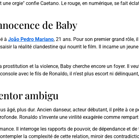
nt une orgie" confie Caetano. Le rouge, en numérique, se fait écl
innocence de Baby
ié à
João Pedro Mariano
, 21 ans. Pour son premier grand rôle, i
saisir la réalité clandestine qui nourrit le film. Il incarne un j
 prostitution et la violence, Baby cherche encore un foyer. Il ve
console avec le fils de Ronaldo, il n’est plus escort ni délinquan
mentor ambigu
lus âgé, plus dur. Ancien danseur, acteur débutant, il prête à c
profonde. Ronaldo s’invente une virilité exagérée comme rempart
mance. Il interroge les rapports de pouvoir, de dépendance et de
à contempler la complexité de cette relation, miroir des contradicti