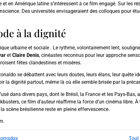
pe et en Amérique latine s’intéressent à ce film engagé. Sur les 
conscience. Des universités envisageraient des colloques pour ét
de à la dignité
ue urbaine et sociale . Le rythme, volontairement lent, soulign
var
et
Claire Denis
, cinéastes reconnus pour leur approche sensor
 croisent fêtes clandestines et misères.
onaldo se débattent avec leurs doutes, leurs élans, leur quête ide
oir la dignité partout, même là où elle semble brisée par la précar
ffusé dans divers pays, dont le Brésil, la France et les Pays-Bas, 
ters, ce film d’auteur réaffirme la force d’un cinéma libre. À tr
 la scène brésilienne reste en pleine effervescence.
am.
Doomsday
Tout 