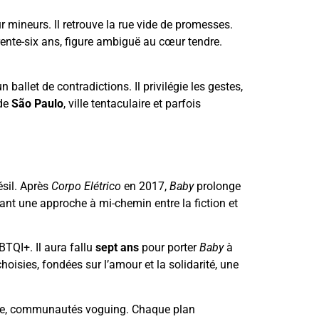
ur mineurs. Il retrouve la rue vide de promesses.
trente-six ans, figure ambiguë au cœur tendre.
ballet de contradictions. Il privilégie les gestes,
 de
São Paulo
, ville tentaculaire et parfois
ésil. Après
Corpo Elétrico
en 2017,
Baby
prolonge
isant une approche à mi-chemin entre la fiction et
TQI+. Il aura fallu
sept ans
pour porter
Baby
à
hoisies, fondées sur l’amour et la solidarité, une
u sexe, communautés voguing. Chaque plan