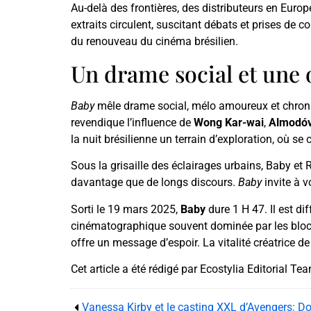
Au-delà des frontières, des distributeurs en Euro
extraits circulent, suscitant débats et prises de 
du renouveau du cinéma brésilien.
Un drame social et une o
Baby
mêle drame social, mélo amoureux et chroniq
revendique l’influence de
Wong Kar-wai
,
Almodó
la nuit brésilienne un terrain d’exploration, où se
Sous la grisaille des éclairages urbains, Baby et R
davantage que de longs discours.
Baby
invite à v
Sorti le 19 mars 2025,
Baby
dure 1 H 47. Il est di
cinématographique souvent dominée par les blockbus
offre un message d’espoir. La vitalité créatrice de
Cet article a été rédigé par Ecostylia Editorial Te
Vanessa Kirby et le casting XXL d’Avengers: 