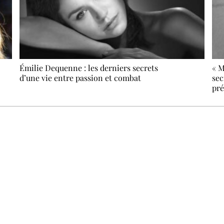
Émilie Dequenne : les derniers secrets
« M
d’une vie entre passion et combat
sec
pré
Recevez Ecostylia chez vous
n sujet à la une, le meilleur de la quinzaine et les événements à
clic.