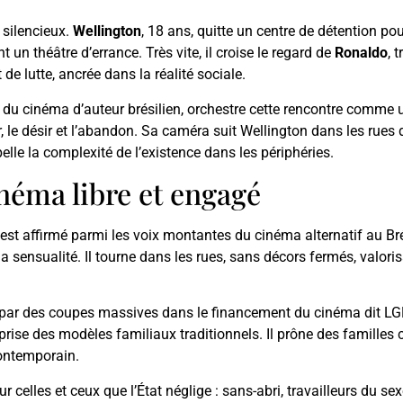
s silencieux.
Wellington
, 18 ans, quitte un centre de détention po
 un théâtre d’errance. Très vite, il croise le regard de
Ronaldo
, 
e lutte, ancrée dans la réalité sociale.
 du cinéma d’auteur brésilien, orchestre cette rencontre comme un 
, le désir et l’abandon. Sa caméra suit Wellington dans les rues
elle la complexité de l’existence dans les périphéries.
néma libre et engagé
’est affirmé parmi les voix montantes du cinéma alternatif au Br
 la sensualité. Il tourne dans les rues, sans décors fermés, valor
par des coupes massives dans le financement du cinéma dit LGB
prise des modèles familiaux traditionnels. Il prône des familles c
contemporain.
sur celles et ceux que l’État néglige : sans-abri, travailleurs d