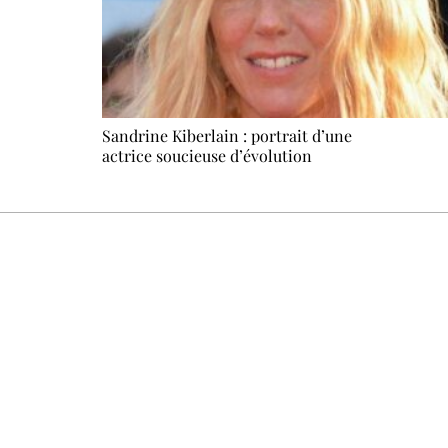
Sandrine Kiberlain : portrait d’une
actrice soucieuse d’évolution
Un dimanche sur deux à 18 h 30, la rédaction vous écrit : u