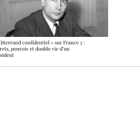
itterrand confidentiel » sur France 2 :
rets, pouvoir et double vie d’un
sident
 ne pas manquer. Gratuit, sans pistage, désinscription en un