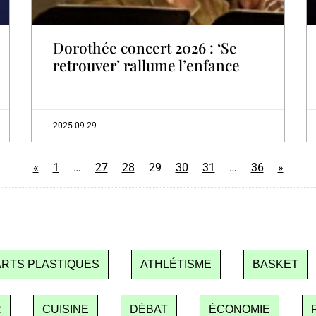
Dorothée concert 2026 : ‘Se
retrouver’ rallume l’enfance
2025-09-29
«
1
…
27
28
29
30
31
…
36
»
ARTS PLASTIQUES
ATHLÉTISME
BASKET
R
CUISINE
DÉBAT
ÉCONOMIE