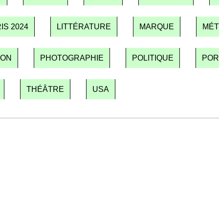
IS 2024
LITTÉRATURE
MARQUE
MÉT
ION
PHOTOGRAPHIE
POLITIQUE
POR
THÉÂTRE
USA
Recevez Ecostylia chez vous
n sujet à la une, le meilleur de la quinzaine et les événements à
clic.