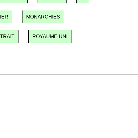
IER
MONARCHIES
TRAIT
ROYAUME-UNI
 ne pas manquer. Gratuit, sans pistage, désinscription en un