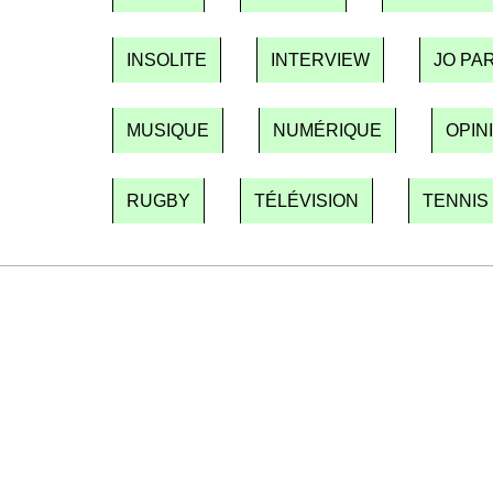
INSOLITE
INTERVIEW
JO PAR
MUSIQUE
NUMÉRIQUE
OPIN
RUGBY
TÉLÉVISION
TENNIS
Un dimanche sur deux à 18 h 30, la rédaction vous écrit : u