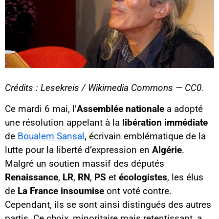
Crédits : Lesekreis / Wikimedia Commons — CC0.
Ce mardi 6 mai, l’
Assemblée nationale
a adopté
une résolution appelant à la
libération immédiate
de
Boualem Sansal
, écrivain emblématique de la
lutte pour la liberté d’expression en
Algérie
.
Malgré un soutien massif des députés
Renaissance
,
LR
,
RN
,
PS
et
écologistes
, les élus
de
La France insoumise
ont voté contre.
Cependant, ils se sont ainsi distingués des autres
partis. Ce choix, minoritaire mais retentissant, a