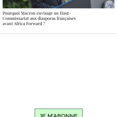
Pourquoi Macron envisage un Haut-
Commissariat aux diasporas françaises
avant Africa Forward ?
Recevez Ecostylia chez vous
Un dimanche sur deux à 18 h 30, la
rédaction vous écrit : un sujet à la une, le
meilleur de la quinzaine et les événements à
ne pas manquer. Gratuit, sans pistage,
désinscription en un clic.
JE M'ABONNE