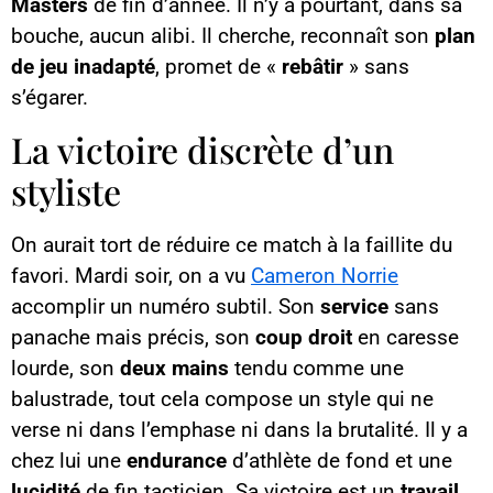
Masters
de fin d’année. Il n’y a pourtant, dans sa
bouche, aucun alibi. Il cherche, reconnaît son
plan
de jeu inadapté
, promet de «
rebâtir
» sans
s’égarer.
La victoire discrète d’un
styliste
On aurait tort de réduire ce match à la faillite du
favori. Mardi soir, on a vu
Cameron Norrie
accomplir un numéro subtil. Son
service
sans
panache mais précis, son
coup droit
en caresse
lourde, son
deux mains
tendu comme une
balustrade, tout cela compose un style qui ne
verse ni dans l’emphase ni dans la brutalité. Il y a
chez lui une
endurance
d’athlète de fond et une
lucidité
de fin tacticien. Sa victoire est un
travail
,