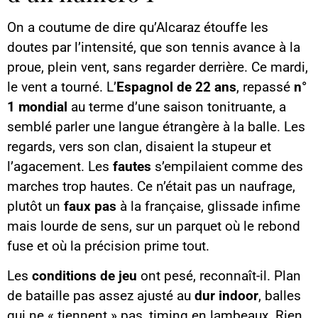
On a coutume de dire qu’Alcaraz étouffe les
doutes par l’intensité, que son tennis avance à la
proue, plein vent, sans regarder derrière. Ce mardi,
le vent a tourné. L’
Espagnol de 22 ans
, repassé
n°
1 mondial
au terme d’une saison tonitruante, a
semblé parler une langue étrangère à la balle. Les
regards, vers son clan, disaient la stupeur et
l’agacement. Les
fautes
s’empilaient comme des
marches trop hautes. Ce n’était pas un naufrage,
plutôt un
faux pas
à la française, glissade infime
mais lourde de sens, sur un parquet où le rebond
fuse et où la précision prime tout.
Les
conditions de jeu
ont pesé, reconnaît-il. Plan
de bataille pas assez ajusté au
dur indoor
, balles
qui ne « tiennent » pas, timing en lambeaux. Rien