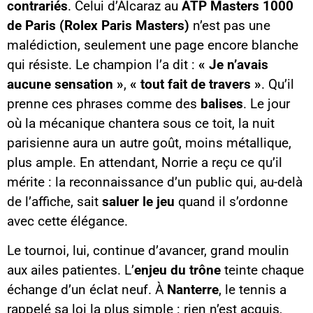
contrariés
. Celui d’Alcaraz au
ATP Masters 1000
de Paris (Rolex Paris Masters)
n’est pas une
malédiction, seulement une page encore blanche
qui résiste. Le champion l’a dit :
« Je n’avais
aucune sensation »
,
« tout fait de travers »
. Qu’il
prenne ces phrases comme des
balises
. Le jour
où la mécanique chantera sous ce toit, la nuit
parisienne aura un autre goût, moins métallique,
plus ample. En attendant, Norrie a reçu ce qu’il
mérite : la reconnaissance d’un public qui, au-delà
de l’affiche, sait
saluer le jeu
quand il s’ordonne
avec cette élégance.
Le tournoi, lui, continue d’avancer, grand moulin
aux ailes patientes. L’
enjeu du trône
teinte chaque
échange d’un éclat neuf. À
Nanterre
, le tennis a
rappelé sa loi la plus simple : rien n’est acquis,