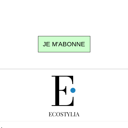
meilleur de la quinzaine et les événements à
ne pas manquer. Gratuit, sans pistage,
désinscription en un clic.
JE M'ABONNE
GRATUIT
ECOSTYLIA