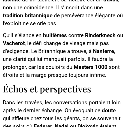
non une coïncidence. Il s’inscrit dans une
tradition britannique
de persévérance élégante où
l’exploit ne se crie pas.
Qu’il s’élance en
huitièmes
contre
Rinderknech
ou
Vacherot
, le défi change de visage mais pas
d’exigence. Le Britannique a trouvé, à
Nanterre
,
une clarté qui lui manquait parfois. Il faudra la
prolonger, car les couloirs du
Masters 1000
sont
étroits et la marge presque toujours infime.
Échos et perspectives
Dans les travées, les conversations portaient loin
après le dernier échange. On évoquait ce
doute
qui affleure chez tous les géants, on se souvenait
des soirs où
Federer
,
Nadal
ou
Djokovic
étaient