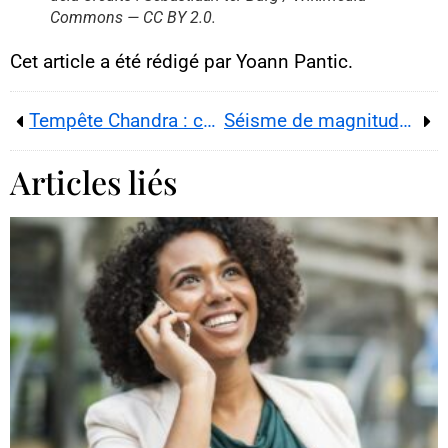
Commons — CC BY 2.0.
Cet article a été rédigé par Yoann Pantic.
Tempête Chandra : cyclogenèse explosive, crues en Bretagne et perturbations jusqu’au 28 janvier 2026
Séisme de magnitude 7,1 en Malaisie : secousse très profonde à Bornéo, Sabah secoué, pas d’alerte tsunami
Articles liés