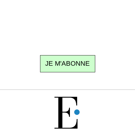
Un dimanche sur deux à 18 h 30, la
rédaction vous écrit : un sujet à la une, le
meilleur de la quinzaine et les événements à
ne pas manquer. Gratuit, sans pistage,
désinscription en un clic.
JE M'ABONNE
GRATUIT