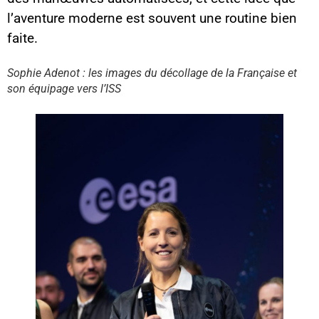
l’aventure moderne est souvent une routine bien
Contenu YouTube
faite.
Charger
En chargeant ce contenu, vous
acceptez d’être suivi par
Sophie Adenot : les images du décollage de la Française et
YouTube.
son équipage vers l’ISS
Cette image est hébergée par
YouTube. Crédits : créateurs du
contenu / YouTube.