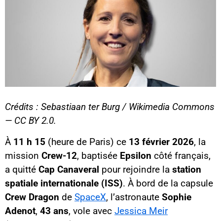
Crédits : Sebastiaan ter Burg / Wikimedia Commons
— CC BY 2.0.
À
11 h 15
(heure de Paris) ce
13 février 2026
, la
mission
Crew-12
, baptisée
Epsilon
côté français,
a quitté
Cap Canaveral
pour rejoindre la
station
spatiale internationale (ISS)
. À bord de la capsule
Crew Dragon
de
SpaceX
, l’astronaute
Sophie
Adenot
,
43 ans
, vole avec
Jessica Meir